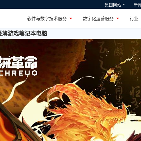
集团网站
新
智通国际
鸿湖万联
软件与数字技术服务
数字化运营服务
行
设施整体方案及产品提
深耕高性能PC市场十余年，引领行业创
专注智能物联网操作
PC轻薄游戏笔记本电脑
新的国货游戏本品牌——机械革命
服务