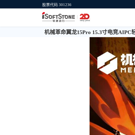
股票代码 301236
集团官网
软通计算机
公司介绍、新闻动态、服务与行业等信
信创产业IT基础
息
机械革命翼龙15Pro 15.3寸电竞AI
供商