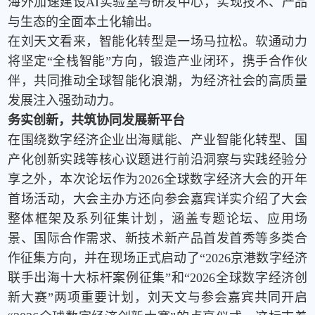
海外加速建设
AI
实验室与研发中心，实现技术、产品
与生态的全面本土化输出。
在刘天文看来，智能化转型是一场马拉松。软通动力
将坚定“全栈智能”方向，锻造产业闭环，携手合作伙
伴，共同推动全球智能化浪潮，为经济社会的高质量
发展注入强劲动力。
务实创新，共筑协同发展新平台
在围绕数字经济企业出海赋能、产业智能化转型、国
产化创新实践等核心议题进行前沿洞察与实践经验分
享之外，本次论坛作为
2026
全球数字经济大会的开年
首场活动，大会主办方还向参会嘉宾详实介绍了大会
整体框架及系列征集计划，涵盖专题论坛、应用场
景、国际合作需求、新技术新产品首发首秀等多类合
作征集方向，并在现场正式启动了“
2026
京港数字经济
联手出海十大标杆案例征集
”
和
“2026
全球数字经济创
新大赛
”
两项重要计划，刘天文与参会嘉宾共同开启