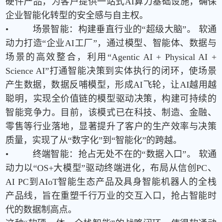
硬件产品，为客户提供一站式
AI
算力基础设施，确保
企业智能化转型的安全感与自主权。
•
场景智能：构建垂直行业的“超级大脑”。 软通
动力打造
“
企业
AI
工厂
”
，通过模型、智能体、数据与
场景的高效整合，利用
“Agentic AI + Physical AI +
Science AI”
打通智能决策到实体执行的闭环，使场景
产生数据，数据反哺模型，形成
AI
飞轮，让
AI
越用越
聪明，实现全价值链的模型驱动决策，构建可持续的
智能竞争力。目前，该模式已在科技、制造、金融、
零售等行业落地，显著提升了客户的生产效率与决策
质量，实现了从
“
数字化
”
到
“
智能化
”
的跨越。
•
终端智能：抢占无处不在的“数据入口”。 软通
动力以
“OS+
大模型
”
驱动终端进化，布局从信创
PC
、
AI PC
到
AIoT
智能生态产品及具身智能机器人的全栈
产品线，旨在重塑千行万业的交互入口，抢占智能时
代的数据制高点。