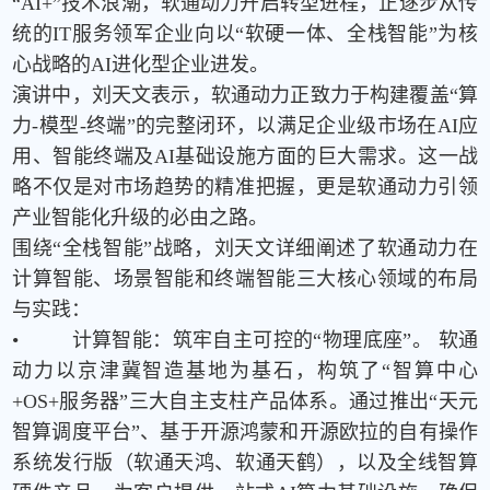
“
AI+”
技术浪潮，软通动力开启转型进程，正逐步从传
统的
IT
服务领军企业向以
“
软硬一体、全栈智能
”
为核
心战略的
AI
进化型企业进发。
演讲中，刘天文表示，软通动力正致力于构建覆盖“算
力
-
模型
-
终端
”
的完整闭环，以满足企业级市场在
AI
应
用、智能终端及
AI
基础设施方面的巨大需求。这一战
略不仅是对市场趋势的精准把握，更是软通动力引领
产业智能化升级的必由之路。
围绕“全栈智能”战略，刘天文详细阐述了软通动力在
计算智能、场景智能和终端智能三大核心领域的布局
与实践：
•
计算智能：筑牢自主可控的“物理底座”。 软通
动力以京津冀智造基地为基石，构筑了
“
智算中心
+OS+
服务器
”
三大自主支柱产品体系。通过推出
“
天元
智算调度平台
”
、基于开源鸿蒙和开源欧拉的自有操作
系统发行版（软通天鸿、软通天鹤），以及全线智算