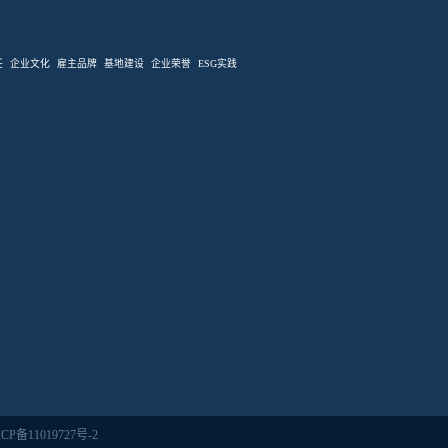
任
企业文化
雇主品牌
基地建设
企业荣誉
ESG实践
CP备11019727号-2